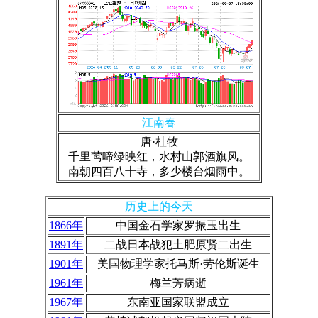
江南春
唐·杜牧
千里莺啼绿映红，水村山郭酒旗风。
南朝四百八十寺，多少楼台烟雨中。
历史上的今天
1866年
中国金石学家罗振玉出生
1891年
二战日本战犯土肥原贤二出生
1901年
美国物理学家托马斯·劳伦斯诞生
1961年
梅兰芳病逝
1967年
东南亚国家联盟成立