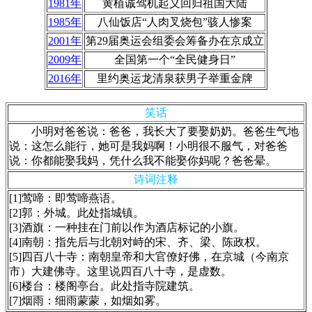
1981年
黄植诚驾机起义回归祖国大陆
1985年
八仙饭店“人肉叉烧包”骇人惨案
2001年
第29届奥运会组委会筹备办在京成立
2009年
全国第一个“全民健身日”
2016年
里约奥运龙清泉获男子举重金牌
笑话
小明对爸爸说：爸爸，我长大了要娶奶奶。爸爸生气地
说：这怎么能行，她可是我妈啊！小明很不服气，对爸爸
说：你都能娶我妈，凭什么我不能娶你妈呢？爸爸晕。
诗词注释
[1]莺啼：即莺啼燕语。
[2]郭：外城。此处指城镇。
[3]酒旗：一种挂在门前以作为酒店标记的小旗。
[4]南朝：指先后与北朝对峙的宋、齐、梁、陈政权。
[5]四百八十寺：南朝皇帝和大官僚好佛，在京城（今南京
市）大建佛寺。这里说四百八十寺，是虚数。
[6]楼台：楼阁亭台。此处指寺院建筑。
[7]烟雨：细雨蒙蒙，如烟如雾。